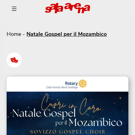
Skip
to
content
Cinema
Sala
Arena
Home
-
Natale Gospel per il Mozambico
-
Sandrigo