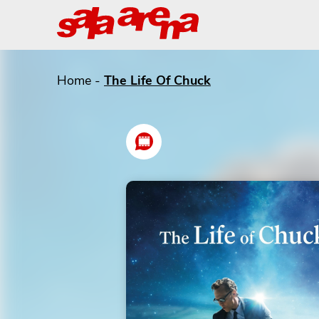
Skip
to
content
Cinema
Sala
Home
-
The Life Of Chuck
Arena
-
Sandrigo